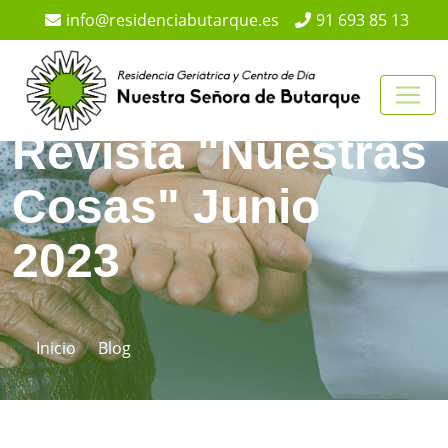
Pasar al contenido principal
info@residenciabutarque.es
91 693 85 13
Revista "Nuestras
Cosas" Junio
2023
Sobrescribir enlaces de ayuda a la n
Inicio
Blog